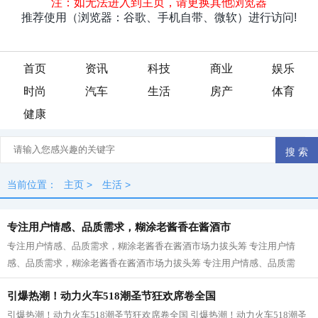
首页
资讯
科技
商业
娱乐
时尚
汽车
生活
房产
体育
健康
当前位置：
主页
>
生活
>
专注用户情感、品质需求，糊涂老酱香在酱酒市
专注用户情感、品质需求，糊涂老酱香在酱酒市场力拔头筹 专注用户情
感、品质需求，糊涂老酱香在酱酒市场力拔头筹 专注用户情感、品质需
求，糊涂老酱香在酱酒市场力拔头筹 专注...
引爆热潮！动力火车518潮圣节狂欢席卷全国
引爆热潮！动力火车518潮圣节狂欢席卷全国 引爆热潮！动力火车518潮圣