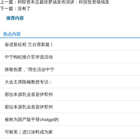
上一篇：
和暄资本总裁张梦涵发布演讲：科技投资领域发
下一篇：没有了
推荐内容
热点内容
奋进新征程 兰台谱新篇丨
中宁枸杞推介官评选活动
致敬热爱，“用生活@中宁
大会主席陈楠教授专访：
那拉本源乳业喜迎伊犁州
那拉本源乳业喜迎伊犁州
被称为国产版平替chatgpt的
可耐美｜进口涂料成为家